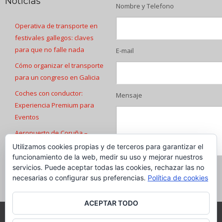
Noticias
Nombre y Telefono
Operativa de transporte en
festivales gallegos: claves
para que no falle nada
E-mail
Cómo organizar el transporte
para un congreso en Galicia
Coches con conductor:
Mensaje
Experiencia Premium para
Eventos
Aeropuerto de Coruña –
Transfers
Utilizamos cookies propias y de terceros para garantizar el
funcionamiento de la web, medir su uso y mejorar nuestros
Transfers Aeropuerto de
servicios. Puede aceptar todas las cookies, rechazar las no
Santiago de Compostela
necesarias o configurar sus preferencias.
Política de cookies
ACEPTAR TODO
© Copyright - Desde 2013 - Luxe Galicia
Aviso legal
|
Política de cookies