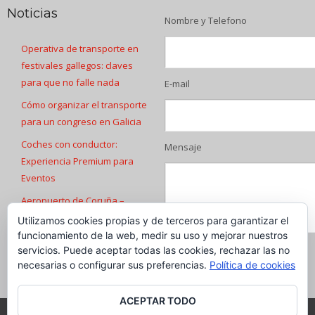
Noticias
Nombre y Telefono
Operativa de transporte en
festivales gallegos: claves
para que no falle nada
E-mail
Cómo organizar el transporte
para un congreso en Galicia
Coches con conductor:
Mensaje
Experiencia Premium para
Eventos
Aeropuerto de Coruña –
Transfers
Utilizamos cookies propias y de terceros para garantizar el
funcionamiento de la web, medir su uso y mejorar nuestros
Transfers Aeropuerto de
servicios. Puede aceptar todas las cookies, rechazar las no
Santiago de Compostela
necesarias o configurar sus preferencias.
Política de cookies
ACEPTAR TODO
© Copyright - Desde 2013 - Luxe Galicia