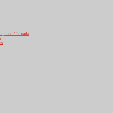
a que no falle nada
a
os