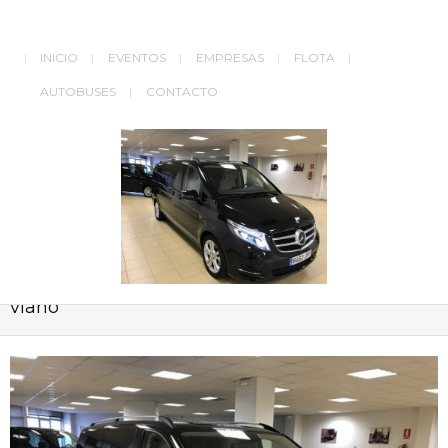
INICIO
EVENTOS
EMPRESAS
FLOTA
AUTOBUSES
CONTACTO
MERCEDES-V-250-EXT-alquiler-coruña-coches-
viano