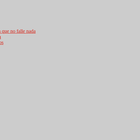
a que no falle nada
a
os